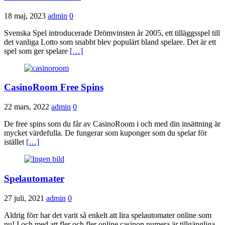
18 maj, 2023
admin
0
Svenska Spel introducerade Drömvinsten år 2005, ett tilläggsspel till
det vanliga Lotto som snabbt blev populärt bland spelare. Det är ett
spel som ger spelare
[…]
CasinoRoom Free Spins
22 mars, 2022
admin
0
De free spins som du får av CasinoRoom i och med din insättning är
mycket värdefulla. De fungerar som kuponger som du spelar för
istället
[…]
Spelautomater
27 juli, 2021
admin
0
Aldrig förr har det varit så enkelt att lira spelautomater online som
nu! I och med att fler och fler online casinon numera är tillgängliga