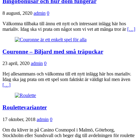
Bingobonusar och hur dom fungerar
8 augusti, 2020
admin
0
Välkomna tillbaka till ännu ett nytt och intressant inlägg här hos
marialiv. Idag ska vi prata om något som vi vet att många tror är
[…]
Couronne – Biljard med små träpuckar
23 april, 2020
admin
0
Hej allesammans och välkomna till ett nytt inlägg här hos marialiv.
Idag ska jag prata om ett spel som faktiskt är väldigt kul men även
[…]
Roulettevarianter
17 oktober, 2018
admin
0
Om du kliver in på Casino Cosmopol i Malmö, Göteborg,
Stockholm eller Sundsvall och beger dig till avdelningen för roulette